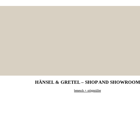
HÄNSEL & GRETEL – SHOP AND SHOWROOM
benesch + stögmüller