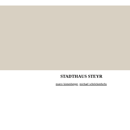
STADTHAUS STEYR
marco kienesberger
,
michael schröckenfuchs